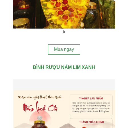
5
Mua ngay
BÌNH RƯỢU NẤM LIM XANH