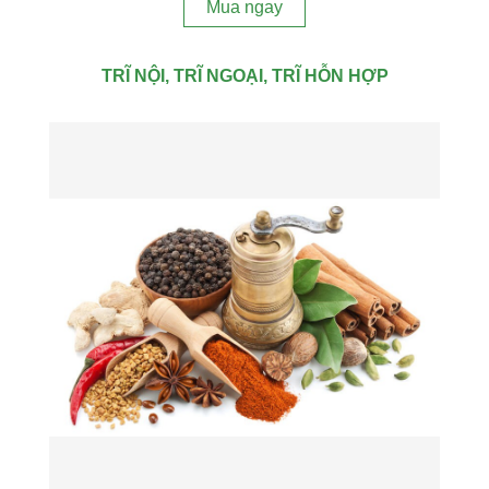
Mua ngay
TRĨ NỘI, TRĨ NGOẠI, TRĨ HỖN HỢP