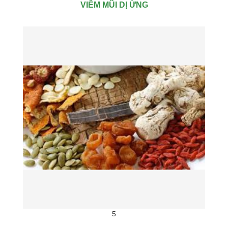
VIÊM MŨI DỊ ỨNG
5