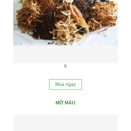
5
Mua ngay
MỠ MÁU