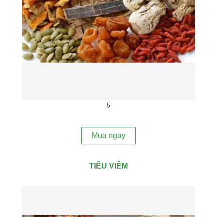
5
Mua ngay
TIÊU VIÊM