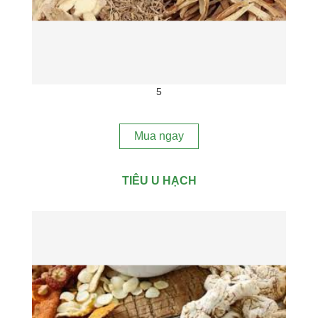
5
Mua ngay
TIÊU U HẠCH