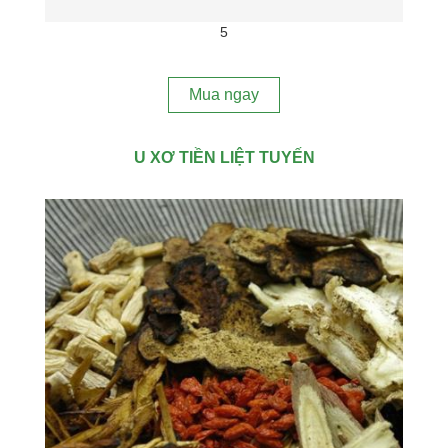
5
Mua ngay
U XƠ TIỀN LIỆT TUYẾN