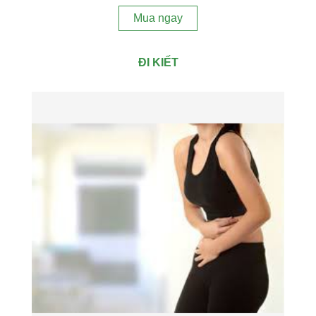
Mua ngay
ĐI KIẾT