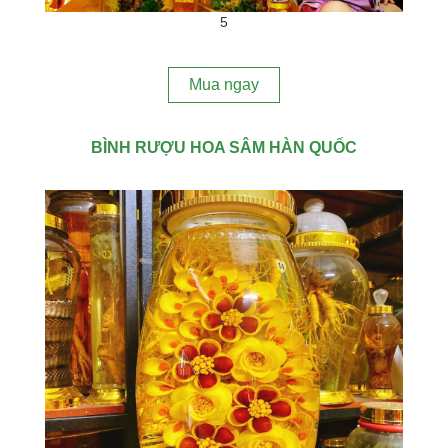
5
Mua ngay
BÌNH RƯỢU HOA SÂM HÀN QUỐC