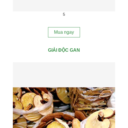
5
Mua ngay
GIẢI ĐỘC GAN