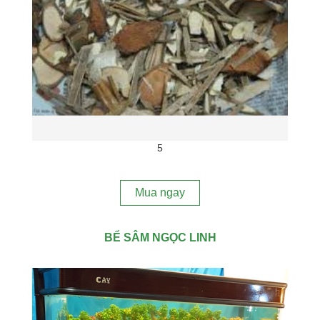
5
Mua ngay
BỂ SÂM NGỌC LINH