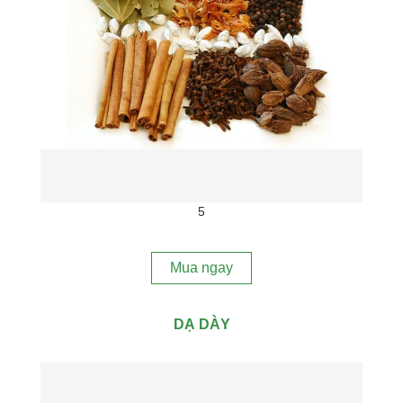
5
Mua ngay
DẠ DÀY