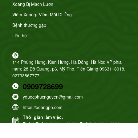
Xoang Bị Mạch Lươn
Viêm Xoang- Viêm Mũi Dị Ứng
Bệnh thường gặp
Liên hệ
114 Phùng Hưng, Kiến Hưng, Hà Đông, Hà Nội: VP phia
nam: 28 Đỗ Quang, p6, Mỹ Tho, Tiền Giang 0963118018,
02733867777
0909728699
yduocphucnguyen@gmail.com
https://xoangpn.com
Thời gian làm việc:
Thứ 2-Thứ 6: 8h00 - 16h30 | Thứ 7: 8h00 - 12h00