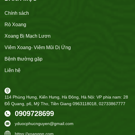
Chính sách
Rò Xoang
Xoang Bị Mạch Lươn
Viêm Xoang- Viêm Mũi Dị Ứng
Bệnh thường gặp
Liên hệ
114 Phùng Hưng, Kiến Hưng, Hà Đông, Hà Nội: VP phia nam: 28
Đỗ Quang, p6, Mỹ Tho, Tiền Giang 0963118018, 02733867777
0909728699
yduocphucnguyen@gmail.com
https://xoangpn.com