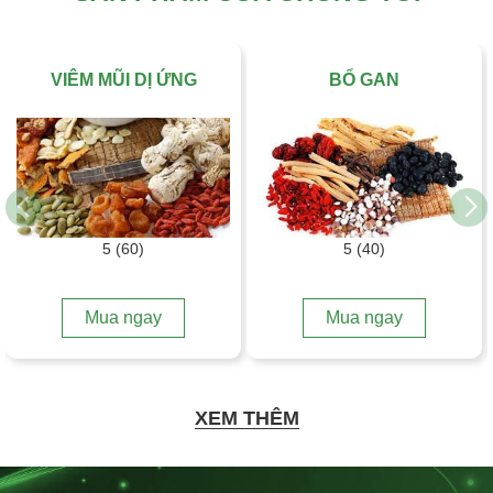
VIÊM MŨI DỊ ỨNG
BỔ GAN
5 (60)
5 (40)
Mua ngay
Mua ngay
XEM THÊM