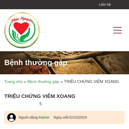
Liên hệ
Bệnh thường gặp
Trang chủ
»
Bệnh thường gặp
»
TRIỆU CHỨNG VIÊM XOANG
TRIỆU CHỨNG VIÊM XOANG
5
Người đăng:
Admin
Ngày viết:
02/10/2024