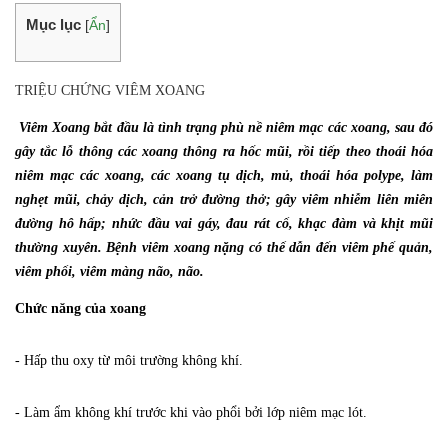
Mục lục
[
Ẩn
]
TRIỆU CHỨNG VIÊM XOANG
Viêm Xoang bắt đầu là tình trạng phù nề niêm mạc các xoang, sau đó
gây tắc lỗ thông các xoang thông ra hốc mũi, rồi tiếp theo thoái hóa
niêm mạc các xoang, các xoang tụ dịch, mủ, thoái hóa polype, làm
nghẹt mũi, chảy dịch, cản trở đường thở; gây viêm nhiễm liên miên
đường hô hấp; nhức đầu vai gáy, đau rát cổ, khạc đàm và khịt mũi
thường xuyên. Bệnh viêm xoang nặng có thể dẫn đến viêm phế quản,
viêm phổi, viêm màng não, não.
Chức năng của xoang
- Hấp thu oxy từ môi trường không khí.
- Làm ẩm không khí trước khi vào phổi bởi lớp niêm mạc lót.