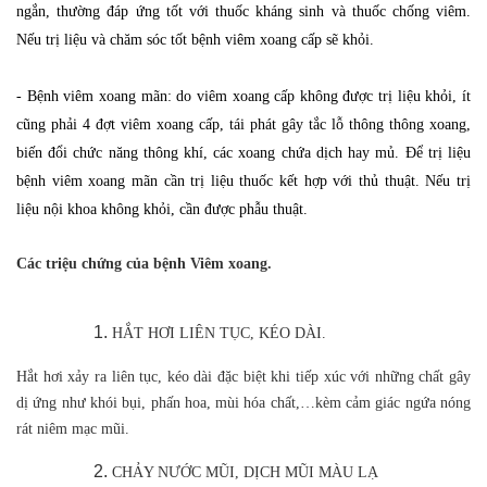
ngắn, thường đáp ứng tốt với thuốc kháng sinh và thuốc chống viêm.
Nếu trị liệu và chăm sóc tốt bệnh viêm xoang cấp sẽ khỏi.
- Bệnh viêm xoang mãn: do viêm xoang cấp không được trị liệu khỏi, ít
cũng phải 4 đợt viêm xoang cấp, tái phát gây tắc lỗ thông thông xoang,
biến đổi chức năng thông khí, các xoang chứa dịch hay mủ. Để trị liệu
bệnh viêm xoang mãn cần trị liệu thuốc kết hợp với thủ thuật. Nếu trị
liệu nội khoa không khỏi, cần được phẫu thuật.
Các triệu chứng của bệnh Viêm xoang.
HẮT HƠI LIÊN TỤC, KÉO DÀI.
Hắt hơi xảy ra liên tục, kéo dài đặc biệt khi tiếp xúc với những chất gây
dị ứng như khói bụi, phấn hoa, mùi hóa chất,…kèm cảm giác ngứa nóng
rát niêm mạc mũi.
CHẢY NƯỚC MŨI, DỊCH MŨI MÀU LẠ