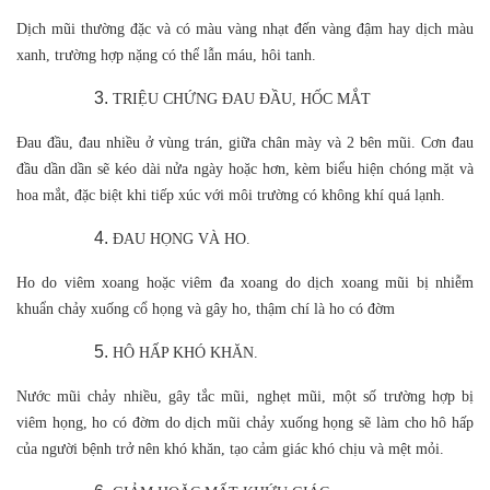
Dịch mũi thường đặc và có màu vàng nhạt đến vàng đậm hay dịch màu
xanh, trường hợp nặng có thể lẫn máu, hôi tanh.
TRIỆU CHỨNG ĐAU ĐẦU, HỐC MẮT
Đau đầu, đau nhiều ở vùng trán, giữa chân mày và 2 bên mũi. Cơn đau
đầu dần dần sẽ kéo dài nửa ngày hoặc hơn, kèm biểu hiện chóng mặt và
hoa mắt, đặc biệt khi tiếp xúc với môi trường có không khí quá lạnh.
ĐAU HỌNG VÀ HO.
Ho do viêm xoang hoặc viêm đa xoang do dịch xoang mũi bị nhiễm
khuẩn chảy xuống cổ họng và gây ho, thậm chí là ho có đờm
HÔ HẤP KHÓ KHĂN.
Nước mũi chảy nhiều, gây tắc mũi, nghẹt mũi, một số trường hợp bị
viêm họng, ho có đờm do dịch mũi chảy xuống họng sẽ làm cho hô hấp
của người bệnh trở nên khó khăn, tạo cảm giác khó chịu và mệt mỏi.